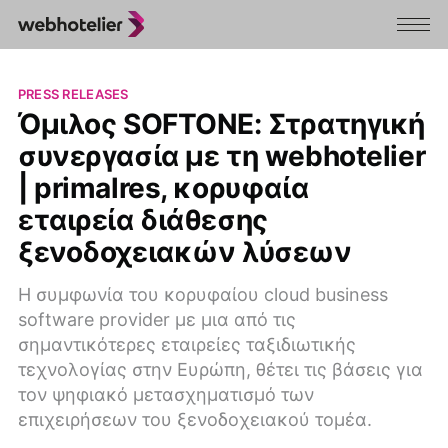
PRESS RELEASES
Όμιλος SOFTONE: Στρατηγική
συνεργασία με τη webhotelier
| primalres, κορυφαία
εταιρεία διάθεσης
ξενοδοχειακών λύσεων
H συμφωνία του κορυφαίου cloud business
software provider με μια από τις
σημαντικότερες εταιρείες ταξιδιωτικής
τεχνολογίας στην Ευρώπη, θέτει τις βάσεις για
τον ψηφιακό μετασχηματισμό των
επιχειρήσεων του ξενοδοχειακού τομέα.