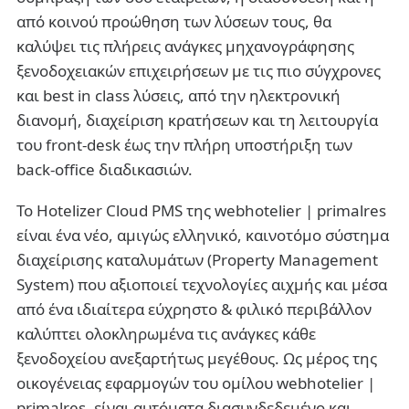
από κοινού προώθηση των λύσεων τους, θα
καλύψει τις πλήρεις ανάγκες μηχανογράφησης
ξενοδοχειακών επιχειρήσεων με τις πιο σύγχρονες
και best in class λύσεις, από την ηλεκτρονική
διανομή, διαχείριση κρατήσεων και τη λειτουργία
του front-desk έως την πλήρη υποστήριξη των
back-office διαδικασιών.
Το Hotelizer Cloud PMS της webhotelier | primalres
είναι ένα νέο, αμιγώς ελληνικό, καινοτόμο σύστημα
διαχείρισης καταλυμάτων (Property Management
System) που αξιοποιεί τεχνολογίες αιχμής και μέσα
από ένα ιδιαίτερα εύχρηστο & φιλικό περιβάλλον
καλύπτει ολοκληρωμένα τις ανάγκες κάθε
ξενοδοχείου ανεξαρτήτως μεγέθους. Ως μέρος της
οικογένειας εφαρμογών του ομίλου webhotelier |
primalres, είναι αυτόματα διασυνδεδεμένο και